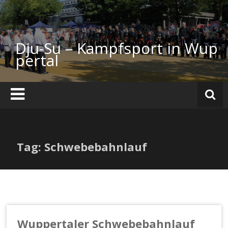
Zum
Inhalt
springen
Dju-Su – Kampfsport in Wup
pertal
Tag: Schwebebahnlauf
Wuppertaler Schwebebahnlauf